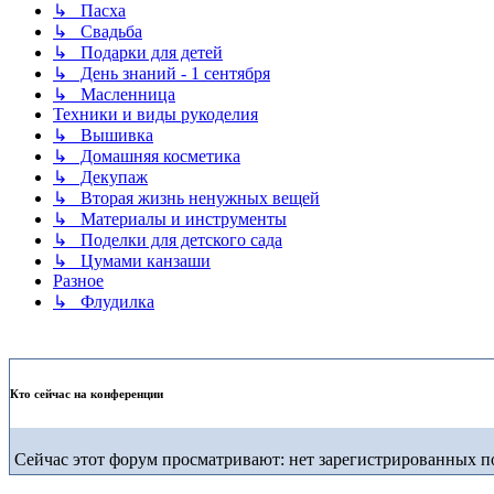
↳ Пасха
↳ Свадьба
↳ Подарки для детей
↳ День знаний - 1 сентября
↳ Масленница
Техники и виды рукоделия
↳ Вышивка
↳ Домашняя косметика
↳ Декупаж
↳ Вторая жизнь ненужных вещей
↳ Материалы и инструменты
↳ Поделки для детского сада
↳ Цумами канзаши
Разное
↳ Флудилка
Кто сейчас на конференции
Сейчас этот форум просматривают: нет зарегистрированных по