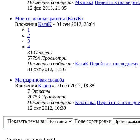
Последнее сообщение
Мышака
Перейти к последне
12 фев 2013, 21:35
Мои свадебные работы (КатяК)
Вложения
КатяК
» 01 сен 2012, 23:04
1
2
3
4
31
Ответы
57794
Просмотры
Последнее сообщение
КатяК
Перейти к последнему
31 окт 2012, 11:16
Мандариновая свадьба
Вложения
Ксана
» 10 сен 2012, 18:38
7
Ответы
20753
Просмотры
Последнее сообщение
Ксютачка
Перейти к последн
12 окт 2012, 10:38
Показать темы за:
Поле сортировки
7 тем • Страница
1
из
1