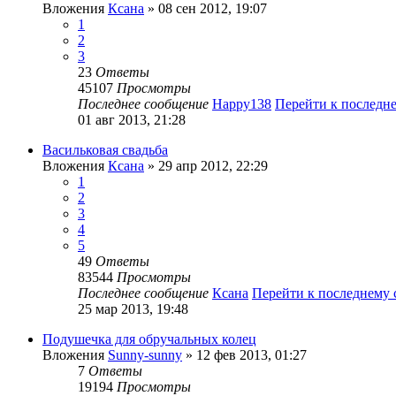
Вложения
Ксана
» 08 сен 2012, 19:07
1
2
3
23
Ответы
45107
Просмотры
Последнее сообщение
Happy138
Перейти к последн
01 авг 2013, 21:28
Васильковая свадьба
Вложения
Ксана
» 29 апр 2012, 22:29
1
2
3
4
5
49
Ответы
83544
Просмотры
Последнее сообщение
Ксана
Перейти к последнему
25 мар 2013, 19:48
Подушечка для обручальных колец
Вложения
Sunny-sunny
» 12 фев 2013, 01:27
7
Ответы
19194
Просмотры