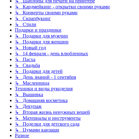
↳ Шаблоны для печати на принтере
↳ Кардмейкинг - открытки своими руками
↳ Конверты своими руками
↳ Скрапбукинг
↳ Стили
Подарки и праздники
↳ Подарки для мужчин
↳ Подарки для женщин
↳ Новый год
↳ 14 февраля - день влюбленных
↳ Пасха
↳ Свадьба
↳ Подарки для детей
↳ День знаний - 1 сентября
↳ Масленница
Техники и виды рукоделия
↳ Вышивка
↳ Домашняя косметика
↳ Декупаж
↳ Вторая жизнь ненужных вещей
↳ Материалы и инструменты
↳ Поделки для детского сада
↳ Цумами канзаши
Разное