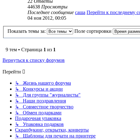
22
Ответы
44638
Просмотры
Последнее сообщение
саша
Перейти к последнему 
04 ноя 2012, 00:05
Показать темы за:
Поле сортировки
9 тем • Страница
1
из
1
Вернуться к списку форумов
Перейти
↳ Жизнь нашего форума
↳ Конкурсы и акции
↳ Для группы "журналисты"
↳ Наши поздравления
↳ Совместное творчество
↳ Обмен подарками
Подарочная упаковка
↳ Упаковка подарков
Скрапбукинг, открытки, конверты
↳ Шаблоны для печати на принтере