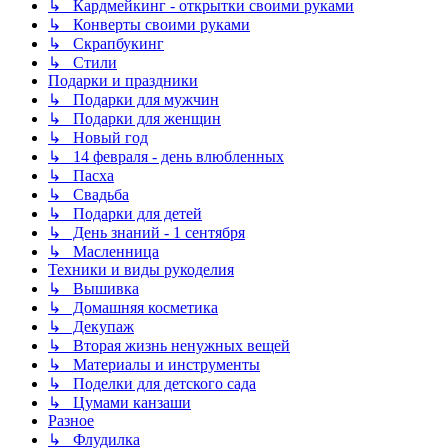
↳ Кардмейкинг - открытки своими руками
↳ Конверты своими руками
↳ Скрапбукинг
↳ Стили
Подарки и праздники
↳ Подарки для мужчин
↳ Подарки для женщин
↳ Новый год
↳ 14 февраля - день влюбленных
↳ Пасха
↳ Свадьба
↳ Подарки для детей
↳ День знаний - 1 сентября
↳ Масленница
Техники и виды рукоделия
↳ Вышивка
↳ Домашняя косметика
↳ Декупаж
↳ Вторая жизнь ненужных вещей
↳ Материалы и инструменты
↳ Поделки для детского сада
↳ Цумами канзаши
Разное
↳ Флудилка