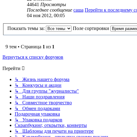
44641
Просмотры
Последнее сообщение
саша
Перейти к последнему 
04 ноя 2012, 00:05
Показать темы за:
Поле сортировки
9 тем • Страница
1
из
1
Вернуться к списку форумов
Перейти
↳ Жизнь нашего форума
↳ Конкурсы и акции
↳ Для группы "журналисты"
↳ Наши поздравления
↳ Совместное творчество
↳ Обмен подарками
Подарочная упаковка
↳ Упаковка подарков
Скрапбукинг, открытки, конверты
↳ Шаблоны для печати на принтере
↳ Кардмейкинг - открытки своими руками