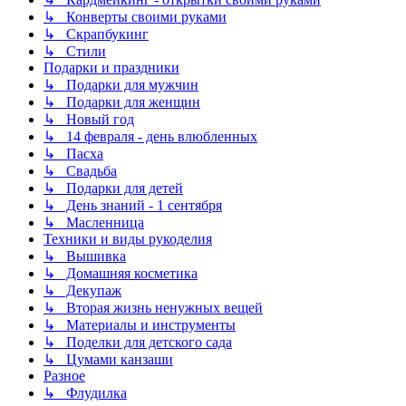
↳ Конверты своими руками
↳ Скрапбукинг
↳ Стили
Подарки и праздники
↳ Подарки для мужчин
↳ Подарки для женщин
↳ Новый год
↳ 14 февраля - день влюбленных
↳ Пасха
↳ Свадьба
↳ Подарки для детей
↳ День знаний - 1 сентября
↳ Масленница
Техники и виды рукоделия
↳ Вышивка
↳ Домашняя косметика
↳ Декупаж
↳ Вторая жизнь ненужных вещей
↳ Материалы и инструменты
↳ Поделки для детского сада
↳ Цумами канзаши
Разное
↳ Флудилка