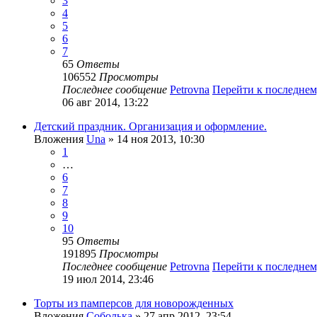
3
4
5
6
7
65
Ответы
106552
Просмотры
Последнее сообщение
Petrovna
Перейти к последне
06 авг 2014, 13:22
Детский праздник. Организация и оформление.
Вложения
Una
» 14 ноя 2013, 10:30
1
…
6
7
8
9
10
95
Ответы
191895
Просмотры
Последнее сообщение
Petrovna
Перейти к последне
19 июл 2014, 23:46
Торты из памперсов для новорожденных
Вложения
Соболька
» 27 апр 2012, 23:54