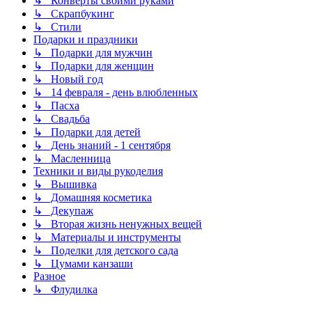
↳ Конверты своими руками
↳ Скрапбукинг
↳ Стили
Подарки и праздники
↳ Подарки для мужчин
↳ Подарки для женщин
↳ Новый год
↳ 14 февраля - день влюбленных
↳ Пасха
↳ Свадьба
↳ Подарки для детей
↳ День знаний - 1 сентября
↳ Масленница
Техники и виды рукоделия
↳ Вышивка
↳ Домашняя косметика
↳ Декупаж
↳ Вторая жизнь ненужных вещей
↳ Материалы и инструменты
↳ Поделки для детского сада
↳ Цумами канзаши
Разное
↳ Флудилка