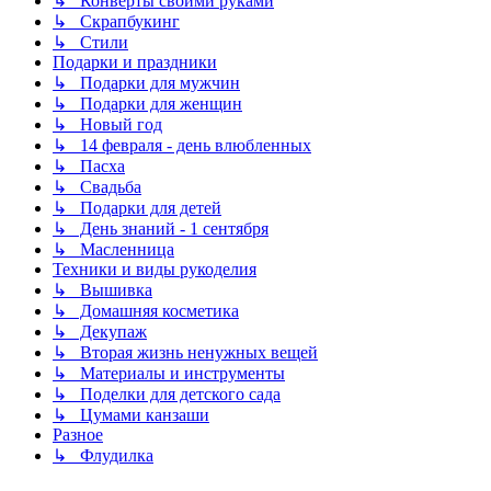
↳ Конверты своими руками
↳ Скрапбукинг
↳ Стили
Подарки и праздники
↳ Подарки для мужчин
↳ Подарки для женщин
↳ Новый год
↳ 14 февраля - день влюбленных
↳ Пасха
↳ Свадьба
↳ Подарки для детей
↳ День знаний - 1 сентября
↳ Масленница
Техники и виды рукоделия
↳ Вышивка
↳ Домашняя косметика
↳ Декупаж
↳ Вторая жизнь ненужных вещей
↳ Материалы и инструменты
↳ Поделки для детского сада
↳ Цумами канзаши
Разное
↳ Флудилка