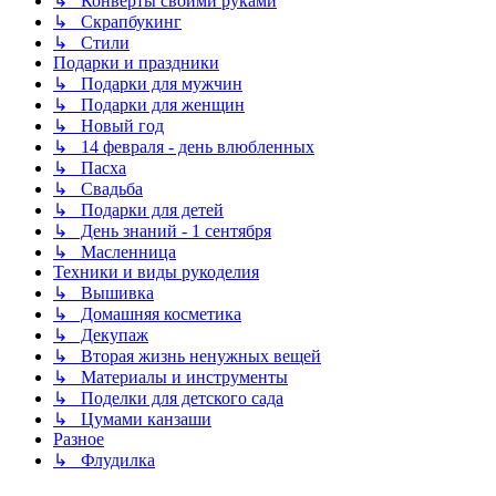
↳ Конверты своими руками
↳ Скрапбукинг
↳ Стили
Подарки и праздники
↳ Подарки для мужчин
↳ Подарки для женщин
↳ Новый год
↳ 14 февраля - день влюбленных
↳ Пасха
↳ Свадьба
↳ Подарки для детей
↳ День знаний - 1 сентября
↳ Масленница
Техники и виды рукоделия
↳ Вышивка
↳ Домашняя косметика
↳ Декупаж
↳ Вторая жизнь ненужных вещей
↳ Материалы и инструменты
↳ Поделки для детского сада
↳ Цумами канзаши
Разное
↳ Флудилка