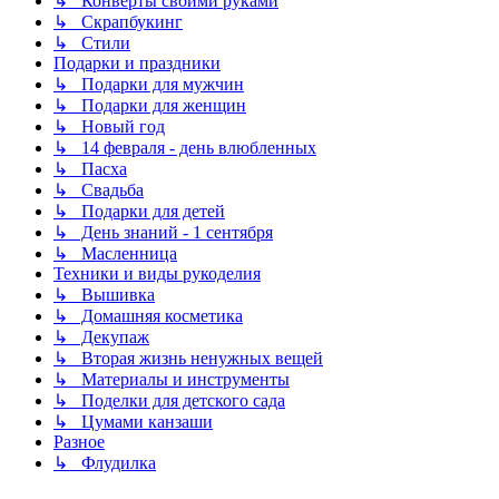
↳ Конверты своими руками
↳ Скрапбукинг
↳ Стили
Подарки и праздники
↳ Подарки для мужчин
↳ Подарки для женщин
↳ Новый год
↳ 14 февраля - день влюбленных
↳ Пасха
↳ Свадьба
↳ Подарки для детей
↳ День знаний - 1 сентября
↳ Масленница
Техники и виды рукоделия
↳ Вышивка
↳ Домашняя косметика
↳ Декупаж
↳ Вторая жизнь ненужных вещей
↳ Материалы и инструменты
↳ Поделки для детского сада
↳ Цумами канзаши
Разное
↳ Флудилка