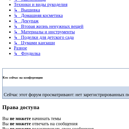
Техники и виды рукоделия
↳ Вышивка
↳ Домашняя косметика
↳ Декупаж
↳ Вторая жизнь ненужных вещей
↳ Материалы и инструменты
↳ Поделки для детского сада
↳ Цумами канзаши
Разное
↳ Флудилка
Кто сейчас на конференции
Сейчас этот форум просматривают: нет зарегистрированных по
Права доступа
Вы
не можете
начинать темы
Вы
не можете
отвечать на сообщения
Вы
не можете
редактировать свои сообщения