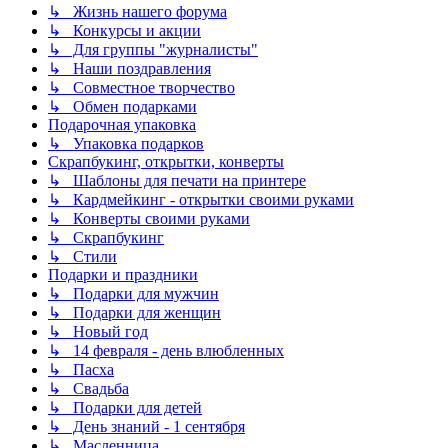
↳ Жизнь нашего форума
↳ Конкурсы и акции
↳ Для группы "журналисты"
↳ Наши поздравления
↳ Совместное творчество
↳ Обмен подарками
Подарочная упаковка
↳ Упаковка подарков
Скрапбукинг, открытки, конверты
↳ Шаблоны для печати на принтере
↳ Кардмейкинг - открытки своими руками
↳ Конверты своими руками
↳ Скрапбукинг
↳ Стили
Подарки и праздники
↳ Подарки для мужчин
↳ Подарки для женщин
↳ Новый год
↳ 14 февраля - день влюбленных
↳ Пасха
↳ Свадьба
↳ Подарки для детей
↳ День знаний - 1 сентября
↳ Масленница