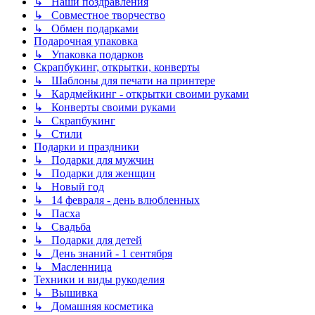
↳ Наши поздравления
↳ Совместное творчество
↳ Обмен подарками
Подарочная упаковка
↳ Упаковка подарков
Скрапбукинг, открытки, конверты
↳ Шаблоны для печати на принтере
↳ Кардмейкинг - открытки своими руками
↳ Конверты своими руками
↳ Скрапбукинг
↳ Стили
Подарки и праздники
↳ Подарки для мужчин
↳ Подарки для женщин
↳ Новый год
↳ 14 февраля - день влюбленных
↳ Пасха
↳ Свадьба
↳ Подарки для детей
↳ День знаний - 1 сентября
↳ Масленница
Техники и виды рукоделия
↳ Вышивка
↳ Домашняя косметика