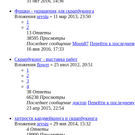
31 окт 2016, 14:36
Фишки - украшения для скрапбукинга
Вложения
sevsiu
» 11 мар 2013, 23:50
1
2
13
Ответы
38595
Просмотры
Последнее сообщение
Moon87
Перейти к последне
16 янв 2016, 17:33
Скрапбукинг - выставка работ
Вложения
flower
» 25 июл 2012, 20:51
1
2
3
4
38
Ответы
66238
Просмотры
Последнее сообщение
доктор
Перейти к последнем
23 апр 2015, 22:54
хитрости кардмейкинга и скрапбукинга
Вложения
sevsiu
» 29 янв 2014, 15:32
4
Ответы
18900
Просмотры