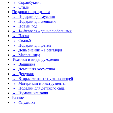
↳ Скрапбукинг
↳ Стили
Подарки и праздники
↳ Подарки для мужчин
↳ Подарки для женщин
↳ Новый год
↳ 14 февраля - день влюбленных
↳ Пасха
↳ Свадьба
↳ Подарки для детей
↳ День знаний - 1 сентября
↳ Масленница
Техники и виды рукоделия
↳ Вышивка
↳ Домашняя косметика
↳ Декупаж
↳ Вторая жизнь ненужных вещей
↳ Материалы и инструменты
↳ Поделки для детского сада
↳ Цумами канзаши
Разное
↳ Флудилка