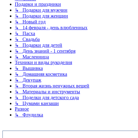
Подарки и праздники
↳ Подарки для мужчин
↳ Подарки для женщин
↳ Новый год
↳ 14 февраля - день влюбленных
↳ Пасха
↳ Свадьба
↳ Подарки для детей
↳ День знаний - 1 сентября
↳ Масленница
Техники и виды рукоделия
↳ Вышивка
↳ Домашняя косметика
↳ Декупаж
↳ Вторая жизнь ненужных вещей
↳ Материалы и инструменты
↳ Поделки для детского сада
↳ Цумами канзаши
Разное
↳ Флудилка