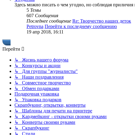
Здесь можно писать о чем угодно, но соблюдая приличия 
5
Темы
607
Сообщения
Последнее сообщение
Re: Творчество наших деток
Petrovna
Перейти к последнему сообщению
19 апр 2018, 16:11
Перейти
↳ Жизнь нашего форума
↳ Конкурсы и акции
↳ Для группы "журналисты"
↳ Наши поздравления
↳ Совместное творчество
↳ Обмен подарками
Подарочная упаковка
↳ Упаковка подарков
Скрапбукинг, открытки, конверты
↳ Шаблоны для печати на принтере
↳ Кардмейкинг - открытки своими руками
↳ Конверты своими руками
↳ Скрапбукинг
↳ Стили