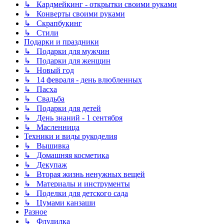
↳ Кардмейкинг - открытки своими руками
↳ Конверты своими руками
↳ Скрапбукинг
↳ Стили
Подарки и праздники
↳ Подарки для мужчин
↳ Подарки для женщин
↳ Новый год
↳ 14 февраля - день влюбленных
↳ Пасха
↳ Свадьба
↳ Подарки для детей
↳ День знаний - 1 сентября
↳ Масленница
Техники и виды рукоделия
↳ Вышивка
↳ Домашняя косметика
↳ Декупаж
↳ Вторая жизнь ненужных вещей
↳ Материалы и инструменты
↳ Поделки для детского сада
↳ Цумами канзаши
Разное
↳ Флудилка