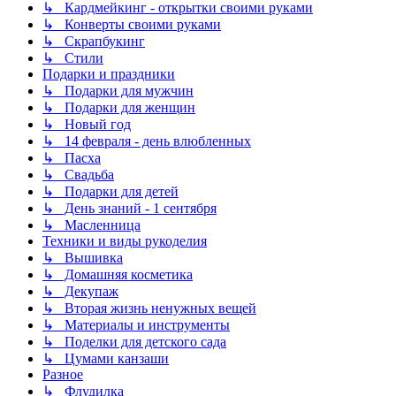
↳ Кардмейкинг - открытки своими руками
↳ Конверты своими руками
↳ Скрапбукинг
↳ Стили
Подарки и праздники
↳ Подарки для мужчин
↳ Подарки для женщин
↳ Новый год
↳ 14 февраля - день влюбленных
↳ Пасха
↳ Свадьба
↳ Подарки для детей
↳ День знаний - 1 сентября
↳ Масленница
Техники и виды рукоделия
↳ Вышивка
↳ Домашняя косметика
↳ Декупаж
↳ Вторая жизнь ненужных вещей
↳ Материалы и инструменты
↳ Поделки для детского сада
↳ Цумами канзаши
Разное
↳ Флудилка