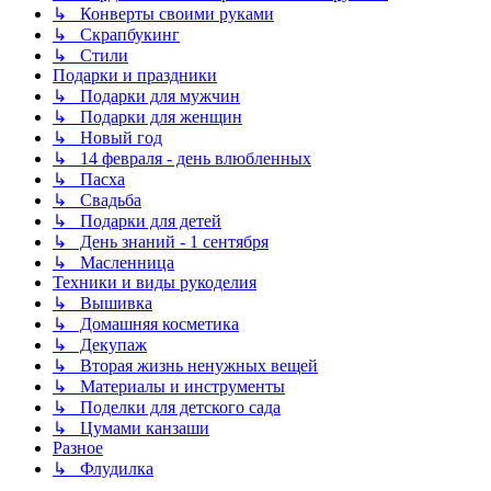
↳ Конверты своими руками
↳ Скрапбукинг
↳ Стили
Подарки и праздники
↳ Подарки для мужчин
↳ Подарки для женщин
↳ Новый год
↳ 14 февраля - день влюбленных
↳ Пасха
↳ Свадьба
↳ Подарки для детей
↳ День знаний - 1 сентября
↳ Масленница
Техники и виды рукоделия
↳ Вышивка
↳ Домашняя косметика
↳ Декупаж
↳ Вторая жизнь ненужных вещей
↳ Материалы и инструменты
↳ Поделки для детского сада
↳ Цумами канзаши
Разное
↳ Флудилка