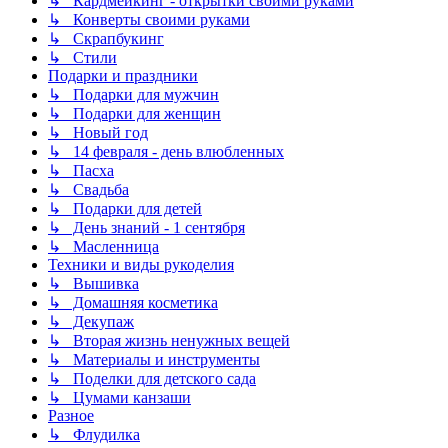
↳ Кардмейкинг - открытки своими руками
↳ Конверты своими руками
↳ Скрапбукинг
↳ Стили
Подарки и праздники
↳ Подарки для мужчин
↳ Подарки для женщин
↳ Новый год
↳ 14 февраля - день влюбленных
↳ Пасха
↳ Свадьба
↳ Подарки для детей
↳ День знаний - 1 сентября
↳ Масленница
Техники и виды рукоделия
↳ Вышивка
↳ Домашняя косметика
↳ Декупаж
↳ Вторая жизнь ненужных вещей
↳ Материалы и инструменты
↳ Поделки для детского сада
↳ Цумами канзаши
Разное
↳ Флудилка