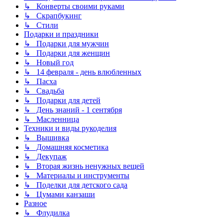
↳ Конверты своими руками
↳ Скрапбукинг
↳ Стили
Подарки и праздники
↳ Подарки для мужчин
↳ Подарки для женщин
↳ Новый год
↳ 14 февраля - день влюбленных
↳ Пасха
↳ Свадьба
↳ Подарки для детей
↳ День знаний - 1 сентября
↳ Масленница
Техники и виды рукоделия
↳ Вышивка
↳ Домашняя косметика
↳ Декупаж
↳ Вторая жизнь ненужных вещей
↳ Материалы и инструменты
↳ Поделки для детского сада
↳ Цумами канзаши
Разное
↳ Флудилка