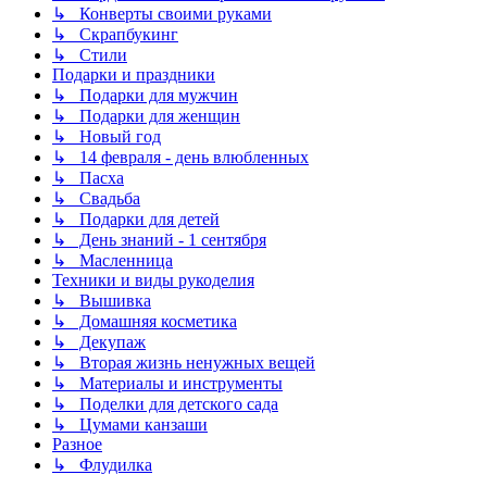
↳ Конверты своими руками
↳ Скрапбукинг
↳ Стили
Подарки и праздники
↳ Подарки для мужчин
↳ Подарки для женщин
↳ Новый год
↳ 14 февраля - день влюбленных
↳ Пасха
↳ Свадьба
↳ Подарки для детей
↳ День знаний - 1 сентября
↳ Масленница
Техники и виды рукоделия
↳ Вышивка
↳ Домашняя косметика
↳ Декупаж
↳ Вторая жизнь ненужных вещей
↳ Материалы и инструменты
↳ Поделки для детского сада
↳ Цумами канзаши
Разное
↳ Флудилка