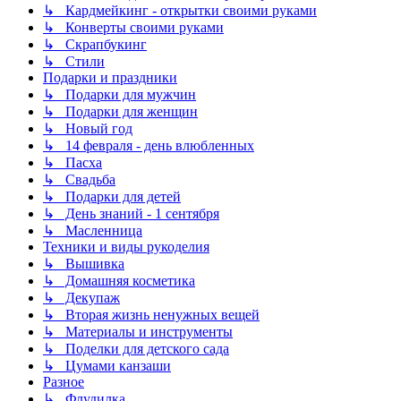
↳ Кардмейкинг - открытки своими руками
↳ Конверты своими руками
↳ Скрапбукинг
↳ Стили
Подарки и праздники
↳ Подарки для мужчин
↳ Подарки для женщин
↳ Новый год
↳ 14 февраля - день влюбленных
↳ Пасха
↳ Свадьба
↳ Подарки для детей
↳ День знаний - 1 сентября
↳ Масленница
Техники и виды рукоделия
↳ Вышивка
↳ Домашняя косметика
↳ Декупаж
↳ Вторая жизнь ненужных вещей
↳ Материалы и инструменты
↳ Поделки для детского сада
↳ Цумами канзаши
Разное
↳ Флудилка