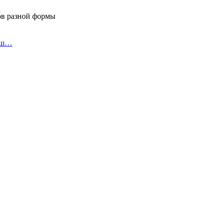
ов разной формы
я ш…