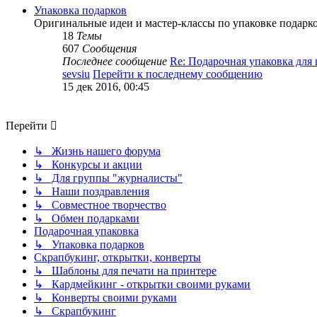
Упаковка подарков
Оригинальные идеи и мастер-классы по упаковке подарк
18
Темы
607
Сообщения
Последнее сообщение
Re: Подарочная упаковка дл
sevsiu
Перейти к последнему сообщению
15 дек 2016, 00:45
Перейти
↳ Жизнь нашего форума
↳ Конкурсы и акции
↳ Для группы "журналисты"
↳ Наши поздравления
↳ Совместное творчество
↳ Обмен подарками
Подарочная упаковка
↳ Упаковка подарков
Скрапбукинг, открытки, конверты
↳ Шаблоны для печати на принтере
↳ Кардмейкинг - открытки своими руками
↳ Конверты своими руками
↳ Скрапбукинг