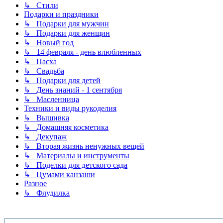
↳ Стили
Подарки и праздники
↳ Подарки для мужчин
↳ Подарки для женщин
↳ Новый год
↳ 14 февраля - день влюбленных
↳ Пасха
↳ Свадьба
↳ Подарки для детей
↳ День знаний - 1 сентября
↳ Масленница
Техники и виды рукоделия
↳ Вышивка
↳ Домашняя косметика
↳ Декупаж
↳ Вторая жизнь ненужных вещей
↳ Материалы и инструменты
↳ Поделки для детского сада
↳ Цумами канзаши
Разное
↳ Флудилка