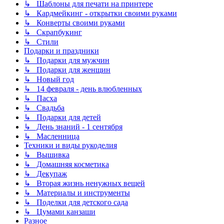
↳ Шаблоны для печати на принтере
↳ Кардмейкинг - открытки своими руками
↳ Конверты своими руками
↳ Скрапбукинг
↳ Стили
Подарки и праздники
↳ Подарки для мужчин
↳ Подарки для женщин
↳ Новый год
↳ 14 февраля - день влюбленных
↳ Пасха
↳ Свадьба
↳ Подарки для детей
↳ День знаний - 1 сентября
↳ Масленница
Техники и виды рукоделия
↳ Вышивка
↳ Домашняя косметика
↳ Декупаж
↳ Вторая жизнь ненужных вещей
↳ Материалы и инструменты
↳ Поделки для детского сада
↳ Цумами канзаши
Разное