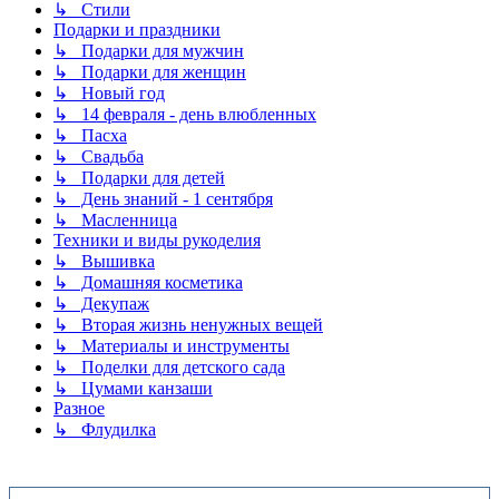
↳ Стили
Подарки и праздники
↳ Подарки для мужчин
↳ Подарки для женщин
↳ Новый год
↳ 14 февраля - день влюбленных
↳ Пасха
↳ Свадьба
↳ Подарки для детей
↳ День знаний - 1 сентября
↳ Масленница
Техники и виды рукоделия
↳ Вышивка
↳ Домашняя косметика
↳ Декупаж
↳ Вторая жизнь ненужных вещей
↳ Материалы и инструменты
↳ Поделки для детского сада
↳ Цумами канзаши
Разное
↳ Флудилка