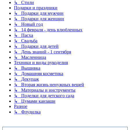
↳ Стили
Подарки и праздники
↳ Подарки для мужчин
↳ Подарки для женщин
↳ Новый год
↳ 14 февраля - день влюбленных
↳ Пасха
↳ Свадьба
↳ Подарки для детей
↳ День знаний - 1 сентября
↳ Масленница
Техники и виды рукоделия
↳ Вышивка
↳ Домашняя косметика
↳ Декупаж
↳ Вторая жизнь ненужных вещей
↳ Материалы и инструменты
↳ Поделки для детского сада
↳ Цумами канзаши
Разное
↳ Флудилка