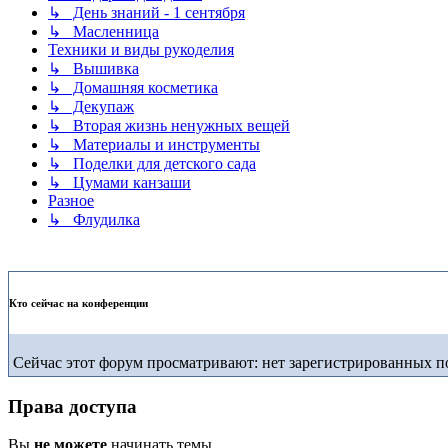
↳ День знаний - 1 сентября
↳ Масленница
Техники и виды рукоделия
↳ Вышивка
↳ Домашняя косметика
↳ Декупаж
↳ Вторая жизнь ненужных вещей
↳ Материалы и инструменты
↳ Поделки для детского сада
↳ Цумами канзаши
Разное
↳ Флудилка
Кто сейчас на конференции
Сейчас этот форум просматривают: нет зарегистрированных по
Права доступа
Вы
не можете
начинать темы