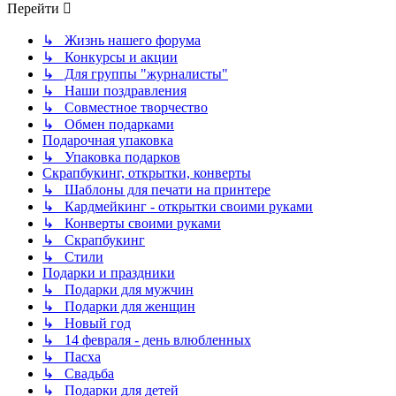
Перейти
↳ Жизнь нашего форума
↳ Конкурсы и акции
↳ Для группы "журналисты"
↳ Наши поздравления
↳ Совместное творчество
↳ Обмен подарками
Подарочная упаковка
↳ Упаковка подарков
Скрапбукинг, открытки, конверты
↳ Шаблоны для печати на принтере
↳ Кардмейкинг - открытки своими руками
↳ Конверты своими руками
↳ Скрапбукинг
↳ Стили
Подарки и праздники
↳ Подарки для мужчин
↳ Подарки для женщин
↳ Новый год
↳ 14 февраля - день влюбленных
↳ Пасха
↳ Свадьба
↳ Подарки для детей