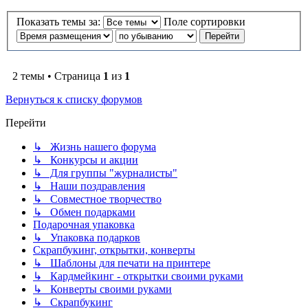
Показать темы за:
Поле сортировки
2 темы • Страница
1
из
1
Вернуться к списку форумов
Перейти
↳ Жизнь нашего форума
↳ Конкурсы и акции
↳ Для группы "журналисты"
↳ Наши поздравления
↳ Совместное творчество
↳ Обмен подарками
Подарочная упаковка
↳ Упаковка подарков
Скрапбукинг, открытки, конверты
↳ Шаблоны для печати на принтере
↳ Кардмейкинг - открытки своими руками
↳ Конверты своими руками
↳ Скрапбукинг