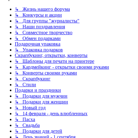
↳ Жизнь нашего форума
↳ Конкурсы и акции
↳ Для группы "журналисты"
↳ Наши поздравления
↳ Совместное творчество
↳ Обмен подарками
Подарочная упаковка
↳ Упаковка подарков
Скрапбукинг, открытки, конверты
↳ Шаблоны для печати на принтере
↳ Кардмейкинг - открытки своими руками
↳ Конверты своими руками
↳ Скрапбукинг
↳ Стили
Подарки и праздники
↳ Подарки для мужчин
↳ Подарки для женщин
↳ Новый год
↳ 14 февраля - день влюбленных
↳ Пасха
↳ Свадьба
↳ Подарки для детей
↳ День знаний - 1 сентября