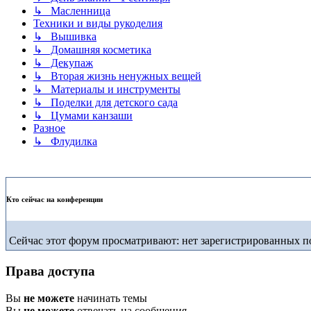
↳ Масленница
Техники и виды рукоделия
↳ Вышивка
↳ Домашняя косметика
↳ Декупаж
↳ Вторая жизнь ненужных вещей
↳ Материалы и инструменты
↳ Поделки для детского сада
↳ Цумами канзаши
Разное
↳ Флудилка
Кто сейчас на конференции
Сейчас этот форум просматривают: нет зарегистрированных по
Права доступа
Вы
не можете
начинать темы
Вы
не можете
отвечать на сообщения