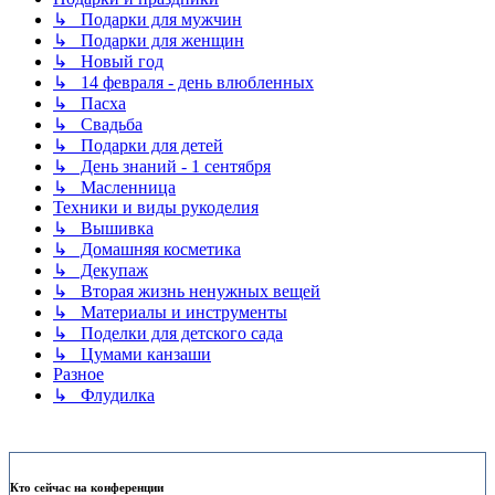
↳ Подарки для мужчин
↳ Подарки для женщин
↳ Новый год
↳ 14 февраля - день влюбленных
↳ Пасха
↳ Свадьба
↳ Подарки для детей
↳ День знаний - 1 сентября
↳ Масленница
Техники и виды рукоделия
↳ Вышивка
↳ Домашняя косметика
↳ Декупаж
↳ Вторая жизнь ненужных вещей
↳ Материалы и инструменты
↳ Поделки для детского сада
↳ Цумами канзаши
Разное
↳ Флудилка
Кто сейчас на конференции