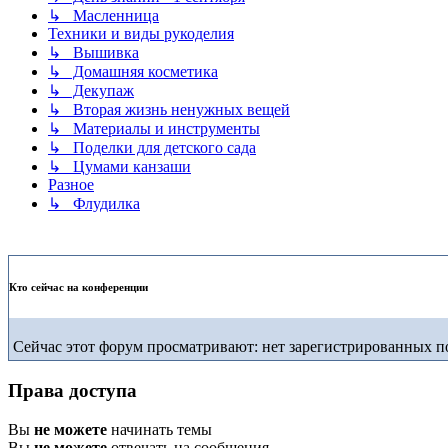
↳ Масленница
Техники и виды рукоделия
↳ Вышивка
↳ Домашняя косметика
↳ Декупаж
↳ Вторая жизнь ненужных вещей
↳ Материалы и инструменты
↳ Поделки для детского сада
↳ Цумами канзаши
Разное
↳ Флудилка
Кто сейчас на конференции
Сейчас этот форум просматривают: нет зарегистрированных по
Права доступа
Вы
не можете
начинать темы
Вы
не можете
отвечать на сообщения