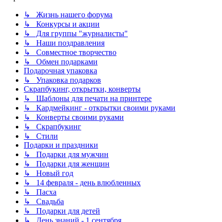
↳ Жизнь нашего форума
↳ Конкурсы и акции
↳ Для группы "журналисты"
↳ Наши поздравления
↳ Совместное творчество
↳ Обмен подарками
Подарочная упаковка
↳ Упаковка подарков
Скрапбукинг, открытки, конверты
↳ Шаблоны для печати на принтере
↳ Кардмейкинг - открытки своими руками
↳ Конверты своими руками
↳ Скрапбукинг
↳ Стили
Подарки и праздники
↳ Подарки для мужчин
↳ Подарки для женщин
↳ Новый год
↳ 14 февраля - день влюбленных
↳ Пасха
↳ Свадьба
↳ Подарки для детей
↳ День знаний - 1 сентября