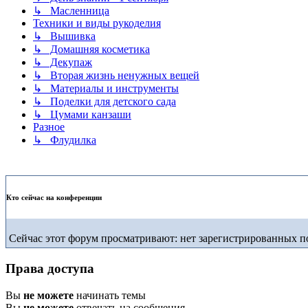
↳ Масленница
Техники и виды рукоделия
↳ Вышивка
↳ Домашняя косметика
↳ Декупаж
↳ Вторая жизнь ненужных вещей
↳ Материалы и инструменты
↳ Поделки для детского сада
↳ Цумами канзаши
Разное
↳ Флудилка
Кто сейчас на конференции
Сейчас этот форум просматривают: нет зарегистрированных по
Права доступа
Вы
не можете
начинать темы
Вы
не можете
отвечать на сообщения