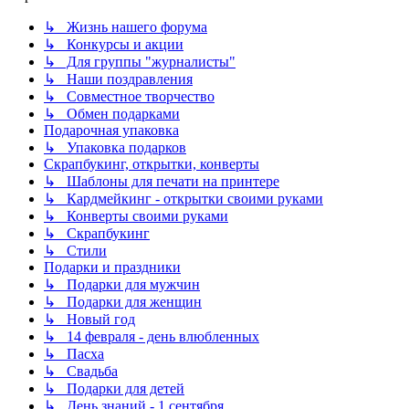
↳ Жизнь нашего форума
↳ Конкурсы и акции
↳ Для группы "журналисты"
↳ Наши поздравления
↳ Совместное творчество
↳ Обмен подарками
Подарочная упаковка
↳ Упаковка подарков
Скрапбукинг, открытки, конверты
↳ Шаблоны для печати на принтере
↳ Кардмейкинг - открытки своими руками
↳ Конверты своими руками
↳ Скрапбукинг
↳ Стили
Подарки и праздники
↳ Подарки для мужчин
↳ Подарки для женщин
↳ Новый год
↳ 14 февраля - день влюбленных
↳ Пасха
↳ Свадьба
↳ Подарки для детей
↳ День знаний - 1 сентября