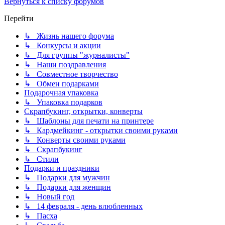
Вернуться к списку форумов
Перейти
↳ Жизнь нашего форума
↳ Конкурсы и акции
↳ Для группы "журналисты"
↳ Наши поздравления
↳ Совместное творчество
↳ Обмен подарками
Подарочная упаковка
↳ Упаковка подарков
Скрапбукинг, открытки, конверты
↳ Шаблоны для печати на принтере
↳ Кардмейкинг - открытки своими руками
↳ Конверты своими руками
↳ Скрапбукинг
↳ Стили
Подарки и праздники
↳ Подарки для мужчин
↳ Подарки для женщин
↳ Новый год
↳ 14 февраля - день влюбленных
↳ Пасха