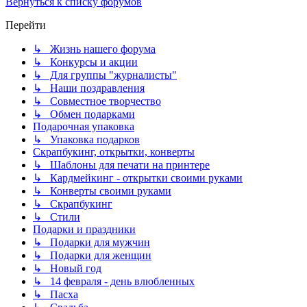
Вернуться к списку форумов
Перейти
↳ Жизнь нашего форума
↳ Конкурсы и акции
↳ Для группы "журналисты"
↳ Наши поздравления
↳ Совместное творчество
↳ Обмен подарками
Подарочная упаковка
↳ Упаковка подарков
Скрапбукинг, открытки, конверты
↳ Шаблоны для печати на принтере
↳ Кардмейкинг - открытки своими руками
↳ Конверты своими руками
↳ Скрапбукинг
↳ Стили
Подарки и праздники
↳ Подарки для мужчин
↳ Подарки для женщин
↳ Новый год
↳ 14 февраля - день влюбленных
↳ Пасха