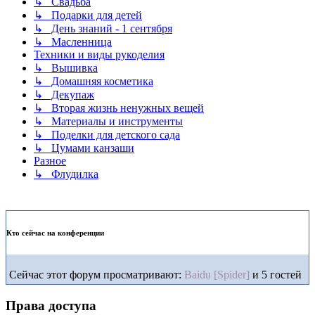
↳ Свадьба
↳ Подарки для детей
↳ День знаний - 1 сентября
↳ Масленница
Техники и виды рукоделия
↳ Вышивка
↳ Домашняя косметика
↳ Декупаж
↳ Вторая жизнь ненужных вещей
↳ Материалы и инструменты
↳ Поделки для детского сада
↳ Цумами канзаши
Разное
↳ Флудилка
Кто сейчас на конференции
Сейчас этот форум просматривают:
Baidu [Spider]
и 5 гостей
Права доступа