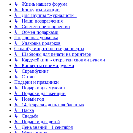
↳ Жизнь нашего форума
↳ Конкурсы и акции
↳ Для группы "журналисты"
↳ Наши поздравления
↳ Совместное творчество
↳ Обмен подарками
Подарочная упаковка
↳ Упаковка подарков
Скрапбукинг, открытки, конверты
↳ Шаблоны для печати на принтере
↳ Кардмейкинг - открытки своими руками
↳ Конверты своими руками
↳ Скрапбукинг
↳ Стили
Подарки и праздники
↳ Подарки для мужчин
↳ Подарки для женщин
↳ Новый год
↳ 14 февраля - день влюбленных
↳ Пасха
↳ Свадьба
↳ Подарки для детей
↳ День знаний - 1 сентября
↳ Масленница