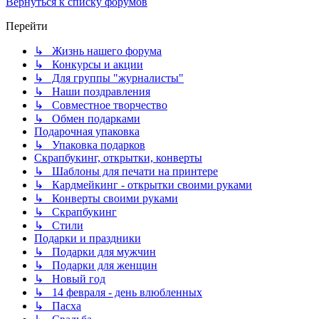
Вернуться к списку форумов
Перейти
↳ Жизнь нашего форума
↳ Конкурсы и акции
↳ Для группы "журналисты"
↳ Наши поздравления
↳ Совместное творчество
↳ Обмен подарками
Подарочная упаковка
↳ Упаковка подарков
Скрапбукинг, открытки, конверты
↳ Шаблоны для печати на принтере
↳ Кардмейкинг - открытки своими руками
↳ Конверты своими руками
↳ Скрапбукинг
↳ Стили
Подарки и праздники
↳ Подарки для мужчин
↳ Подарки для женщин
↳ Новый год
↳ 14 февраля - день влюбленных
↳ Пасха