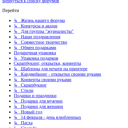
Вернуться к списку форумов
Перейти
↳ Жизнь нашего форума
↳ Конкурсы и акции
↳ Для группы "журналисты"
↳ Наши поздравления
↳ Совместное творчество
↳ Обмен подарками
Подарочная упаковка
↳ Упаковка подарков
Скрапбукинг, открытки, конверты
↳ Шаблоны для печати на принтере
↳ Кардмейкинг - открытки своими руками
↳ Конверты своими руками
↳ Скрапбукинг
↳ Стили
Подарки и праздники
↳ Подарки для мужчин
↳ Подарки для женщин
↳ Новый год
↳ 14 февраля - день влюбленных
↳ Пасха