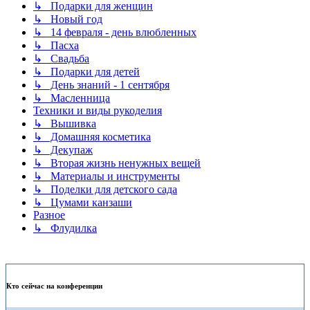
↳ Подарки для женщин
↳ Новый год
↳ 14 февраля - день влюбленных
↳ Пасха
↳ Свадьба
↳ Подарки для детей
↳ День знаний - 1 сентября
↳ Масленница
Техники и виды рукоделия
↳ Вышивка
↳ Домашняя косметика
↳ Декупаж
↳ Вторая жизнь ненужных вещей
↳ Материалы и инструменты
↳ Поделки для детского сада
↳ Цумами канзаши
Разное
↳ Флудилка
Кто сейчас на конференции