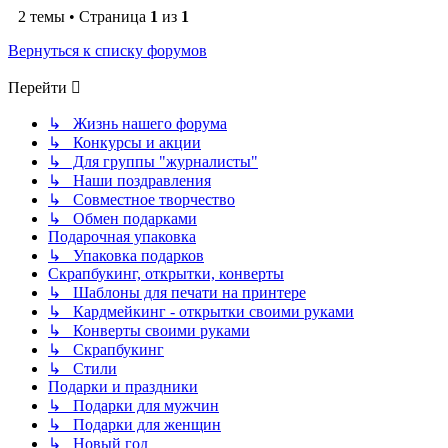
2 темы • Страница
1
из
1
Вернуться к списку форумов
Перейти
↳ Жизнь нашего форума
↳ Конкурсы и акции
↳ Для группы "журналисты"
↳ Наши поздравления
↳ Совместное творчество
↳ Обмен подарками
Подарочная упаковка
↳ Упаковка подарков
Скрапбукинг, открытки, конверты
↳ Шаблоны для печати на принтере
↳ Кардмейкинг - открытки своими руками
↳ Конверты своими руками
↳ Скрапбукинг
↳ Стили
Подарки и праздники
↳ Подарки для мужчин
↳ Подарки для женщин
↳ Новый год