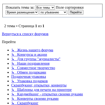
Показать темы за:
Поле сортировки
2 темы • Страница
1
из
1
Вернуться к списку форумов
Перейти
↳ Жизнь нашего форума
↳ Конкурсы и акции
↳ Для группы "журналисты"
↳ Наши поздравления
↳ Совместное творчество
↳ Обмен подарками
Подарочная упаковка
↳ Упаковка подарков
Скрапбукинг, открытки, конверты
↳ Шаблоны для печати на принтере
↳ Кардмейкинг - открытки своими руками
↳ Конверты своими руками
↳ Скрапбукинг