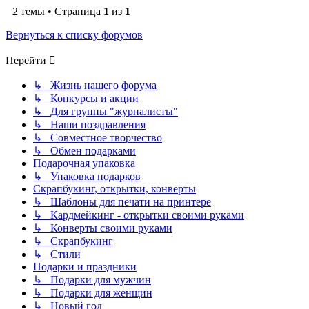
2 темы • Страница
1
из
1
Вернуться к списку форумов
Перейти
↳ Жизнь нашего форума
↳ Конкурсы и акции
↳ Для группы "журналисты"
↳ Наши поздравления
↳ Совместное творчество
↳ Обмен подарками
Подарочная упаковка
↳ Упаковка подарков
Скрапбукинг, открытки, конверты
↳ Шаблоны для печати на принтере
↳ Кардмейкинг - открытки своими руками
↳ Конверты своими руками
↳ Скрапбукинг
↳ Стили
Подарки и праздники
↳ Подарки для мужчин
↳ Подарки для женщин
↳ Новый год