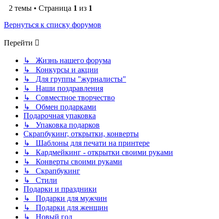
2 темы • Страница
1
из
1
Вернуться к списку форумов
Перейти
↳ Жизнь нашего форума
↳ Конкурсы и акции
↳ Для группы "журналисты"
↳ Наши поздравления
↳ Совместное творчество
↳ Обмен подарками
Подарочная упаковка
↳ Упаковка подарков
Скрапбукинг, открытки, конверты
↳ Шаблоны для печати на принтере
↳ Кардмейкинг - открытки своими руками
↳ Конверты своими руками
↳ Скрапбукинг
↳ Стили
Подарки и праздники
↳ Подарки для мужчин
↳ Подарки для женщин
↳ Новый год