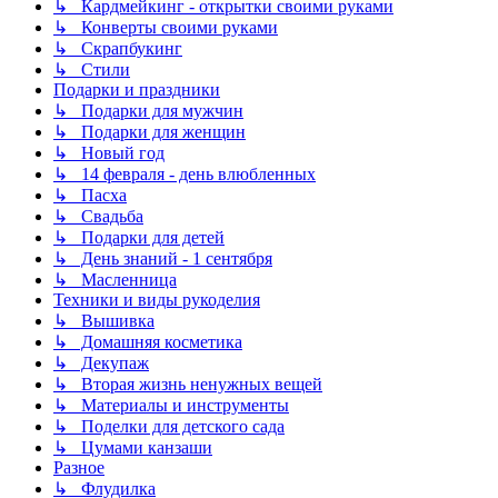
↳ Кардмейкинг - открытки своими руками
↳ Конверты своими руками
↳ Скрапбукинг
↳ Стили
Подарки и праздники
↳ Подарки для мужчин
↳ Подарки для женщин
↳ Новый год
↳ 14 февраля - день влюбленных
↳ Пасха
↳ Свадьба
↳ Подарки для детей
↳ День знаний - 1 сентября
↳ Масленница
Техники и виды рукоделия
↳ Вышивка
↳ Домашняя косметика
↳ Декупаж
↳ Вторая жизнь ненужных вещей
↳ Материалы и инструменты
↳ Поделки для детского сада
↳ Цумами канзаши
Разное
↳ Флудилка