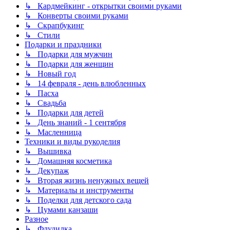
↳ Кардмейкинг - открытки своими руками
↳ Конверты своими руками
↳ Скрапбукинг
↳ Стили
Подарки и праздники
↳ Подарки для мужчин
↳ Подарки для женщин
↳ Новый год
↳ 14 февраля - день влюбленных
↳ Пасха
↳ Свадьба
↳ Подарки для детей
↳ День знаний - 1 сентября
↳ Масленница
Техники и виды рукоделия
↳ Вышивка
↳ Домашняя косметика
↳ Декупаж
↳ Вторая жизнь ненужных вещей
↳ Материалы и инструменты
↳ Поделки для детского сада
↳ Цумами канзаши
Разное
↳ Флудилка