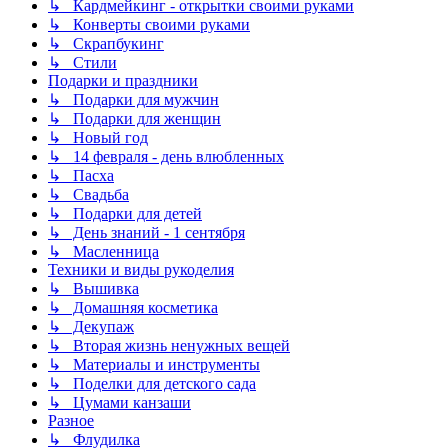
↳ Кардмейкинг - открытки своими руками
↳ Конверты своими руками
↳ Скрапбукинг
↳ Стили
Подарки и праздники
↳ Подарки для мужчин
↳ Подарки для женщин
↳ Новый год
↳ 14 февраля - день влюбленных
↳ Пасха
↳ Свадьба
↳ Подарки для детей
↳ День знаний - 1 сентября
↳ Масленница
Техники и виды рукоделия
↳ Вышивка
↳ Домашняя косметика
↳ Декупаж
↳ Вторая жизнь ненужных вещей
↳ Материалы и инструменты
↳ Поделки для детского сада
↳ Цумами канзаши
Разное
↳ Флудилка