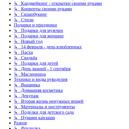
↳ Кардмейкинг - открытки своими руками
↳ Конверты своими руками
↳ Скрапбукинг
↳ Стили
Подарки и праздники
↳ Подарки для мужчин
↳ Подарки для женщин
↳ Новый год
↳ 14 февраля - день влюбленных
↳ Пасха
↳ Свадьба
↳ Подарки для детей
↳ День знаний - 1 сентября
↳ Масленница
Техники и виды рукоделия
↳ Вышивка
↳ Домашняя косметика
↳ Декупаж
↳ Вторая жизнь ненужных вещей
↳ Материалы и инструменты
↳ Поделки для детского сада
↳ Цумами канзаши
Разное
↳ Флудилка