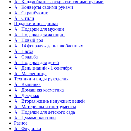
↳ Кардмейкинг - открытки своими руками
↳ Конверты своими руками
↳ Скрапбукинг
↳ Стили
Подарки и праздники
↳ Подарки для мужчин
↳ Подарки для женщин
↳ Новый год
↳ 14 февраля - день влюбленных
↳ Пасха
↳ Свадьба
↳ Подарки для детей
↳ День знаний - 1 сентября
↳ Масленница
Техники и виды рукоделия
↳ Вышивка
↳ Домашняя косметика
↳ Декупаж
↳ Вторая жизнь ненужных вещей
↳ Материалы и инструменты
↳ Поделки для детского сада
↳ Цумами канзаши
Разное
↳ Флудилка