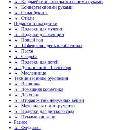
↳ Кардмейкинг - открытки своими руками
↳ Конверты своими руками
↳ Скрапбукинг
↳ Стили
Подарки и праздники
↳ Подарки для мужчин
↳ Подарки для женщин
↳ Новый год
↳ 14 февраля - день влюбленных
↳ Пасха
↳ Свадьба
↳ Подарки для детей
↳ День знаний - 1 сентября
↳ Масленница
Техники и виды рукоделия
↳ Вышивка
↳ Домашняя косметика
↳ Декупаж
↳ Вторая жизнь ненужных вещей
↳ Материалы и инструменты
↳ Поделки для детского сада
↳ Цумами канзаши
Разное
↳ Флудилка