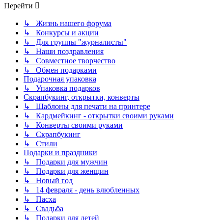
Перейти
↳ Жизнь нашего форума
↳ Конкурсы и акции
↳ Для группы "журналисты"
↳ Наши поздравления
↳ Совместное творчество
↳ Обмен подарками
Подарочная упаковка
↳ Упаковка подарков
Скрапбукинг, открытки, конверты
↳ Шаблоны для печати на принтере
↳ Кардмейкинг - открытки своими руками
↳ Конверты своими руками
↳ Скрапбукинг
↳ Стили
Подарки и праздники
↳ Подарки для мужчин
↳ Подарки для женщин
↳ Новый год
↳ 14 февраля - день влюбленных
↳ Пасха
↳ Свадьба
↳ Подарки для детей