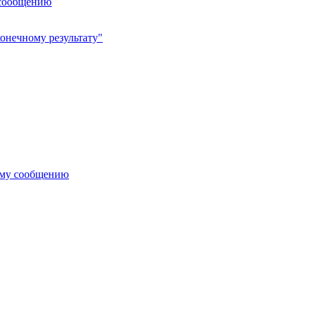
 сообщению
онечному результату"
ему сообщению