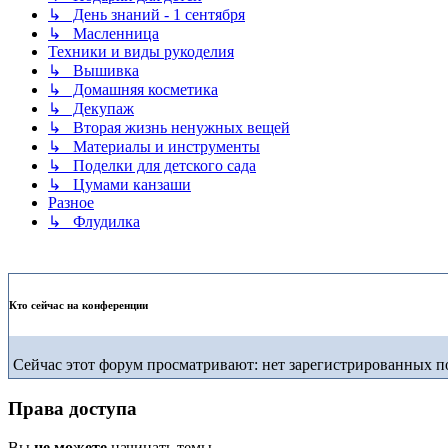
↳ День знаний - 1 сентября
↳ Масленница
Техники и виды рукоделия
↳ Вышивка
↳ Домашняя косметика
↳ Декупаж
↳ Вторая жизнь ненужных вещей
↳ Материалы и инструменты
↳ Поделки для детского сада
↳ Цумами канзаши
Разное
↳ Флудилка
Кто сейчас на конференции
Сейчас этот форум просматривают: нет зарегистрированных по
Права доступа
Вы
не можете
начинать темы