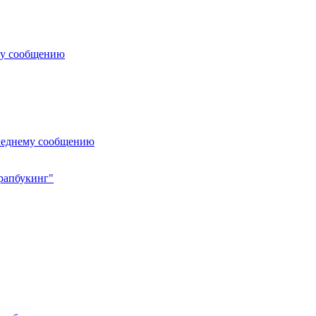
му сообщению
леднему сообщению
крапбукинг"