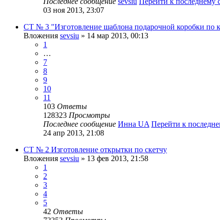
Последнее сообщение
sevsiu
Перейти к последнему
03 ноя 2013, 23:07
СТ № 3 "Изготовление шаблона подарочной коробки по к
Вложения
sevsiu
» 14 мар 2013, 00:13
1
…
7
8
9
10
11
103
Ответы
128323
Просмотры
Последнее сообщение
Инна UA
Перейти к последн
24 апр 2013, 21:08
СТ № 2 Изготовление открытки по скетчу
Вложения
sevsiu
» 13 фев 2013, 21:58
1
2
3
4
5
42
Ответы