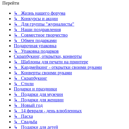
Перейти
↳ Жизнь нашего форума
↳ Конкурсы и акции
↳ Для группы "журналисты"
↳ Наши поздравления
↳ Совместное творчество
↳ Обмен подарками
Подарочная упаковка
↳ Упаковка подарков
Скрапбукинг, открытки, конверты
↳ Шаблоны для печати на принтере
↳ Кардмейкинг - открытки своими руками
↳ Конверты своими руками
↳ Скрапбукинг
↳ Стили
Подарки и праздники
↳ Подарки для мужчин
↳ Подарки для женщин
↳ Новый год
↳ 14 февраля - день влюбленных
↳ Пасха
↳ Свадьба
↳ Подарки для детей