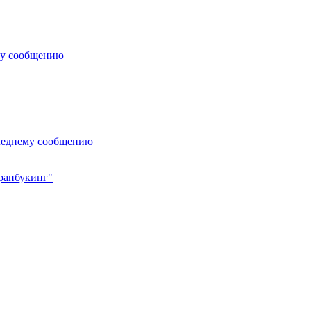
му сообщению
леднему сообщению
крапбукинг"