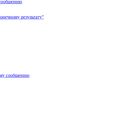
 сообщению
онечному результату"
ему сообщению