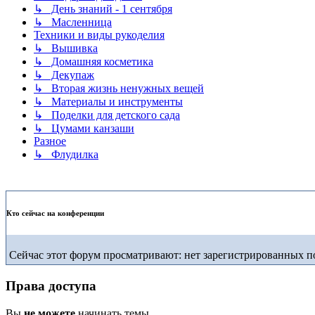
↳ День знаний - 1 сентября
↳ Масленница
Техники и виды рукоделия
↳ Вышивка
↳ Домашняя косметика
↳ Декупаж
↳ Вторая жизнь ненужных вещей
↳ Материалы и инструменты
↳ Поделки для детского сада
↳ Цумами канзаши
Разное
↳ Флудилка
Кто сейчас на конференции
Сейчас этот форум просматривают: нет зарегистрированных по
Права доступа
Вы
не можете
начинать темы